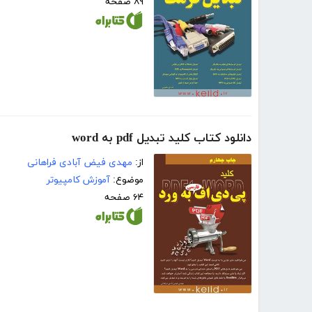
۸۹ صفحه
دانلود کتاب کلید تبدیل pdf به word
از:
مهدی فیض آبادی فراهانی
موضوع:
آموزش کامپیوتر
۶۴ صفحه