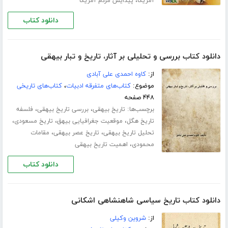
،
آمریکا
پیدایش مردم آمریکا
دانلود کتاب
دانلود کتاب بررسى و تحلیلى بر آثار، تاریخ و تبار بیهقی
از:
کاوه احمدی علی آبادی
موضوع:
کتاب‌های متفرقه ادبیات
،
کتاب‌های تاریخی
۴۴۸ صفحه
برچسب‌ها:
،
،
تاریخ بیهقی
بررسی تاریخ بیهقی
فلسفه
،
،
،
تاریخ هگل
موقعیت جغرافیایى بیهق
تاریخ مسعودى
،
،
تحلیل تاریخ بیهقی
تاریخ عصر بیهقى
مقامات
،
محمودى
اهمیت تاریخ بیهقى
دانلود کتاب
دانلود کتاب تاریخ سیاسی شاهنشاهی اشکانی
از:
شروین وکیلی