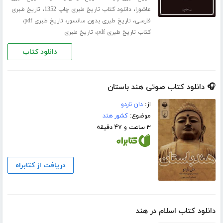
،
،
عاشورا
دانلود کتاب تاریخ طبری چاپ 1352
تاریخ طبری
،
،
،
فارسی
تاریخ طبری بدون سانسور
تاریخ طبری pdf
،
کتاب تاریخ طبری pdf
تاریخ طبری
دانلود کتاب
🎧 دانلود کتاب صوتی هند باستان
از:
دان ناردو
موضوع:
کشور هند
۳ ساعت و ۴۷ دقیقه
دریافت از کتابراه
دانلود کتاب اسلام در هند