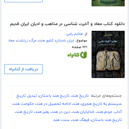
دانلود کتاب معاد و آخرت شناسی در مذاهب و ادیان ایران قدیم
از:
هاشم رضی
موضوع:
ایران باستان
،
کشور هند
،
مرگ
،
زرتشت
،
معاد
۶۲۱ صفحه
دریافت از کتابراه
جستجوهای مرتبط:
تاریخ هند
،
تاریخ هند باستان
،
تبدیل تاریخ
سیستم به تاریخ هجری
،
هند
،
ادامه تحصیل در هند
،
حکومت هند
،
آداب مردم هند
،
خدایایان هند
،
دین در هند
،
رهبر هند
،
تاریخ هند
،
تاریخ هند باستان
،
فرهگ هند
،
سنت هند