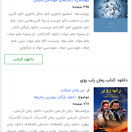
مهندسی
،
کتاب‌های مهندسی شیمی
۲۹۵ صفحه
برچسب‌ها:
،
،
تحقیق فناوری نانو
مثال فناوری نانو
کاربرد
،
،
نانو در صنعت
نانو چیست و چه کاربردهایی دارد
علم
،
،
،
نانو
فناوری نانو
pdf نانو چیست
دانلود رایگان کتاب
،
،
تاریخچه علم مواد
دانلود pdf کتاب تاریخچه علم مواد
،
،
،
علم مواد
علم مواد چیست
pdf علم مواد
درس علم
،
،
مواد
مهندسی مواد
مهندسی مواد و متالوژی
دانلود کتاب
دانلود کتاب رمان راب روی
از:
سر والتر اسکات
موضوع:
دانلود رایگان بهترین رمان‌ها
۷۱۷ صفحه
برچسب‌ها:
،
،
رمان تاریخی خارجی
دانلود رمان تاریخی
،
،
داستان تاریخی خارجی
رمان کلاسیک
ادبیات کلاسیک
،
،
،
جهان
دانلود رمان عاشقانه
داستان عاشقانه
دانلود رمان
،
،
،
خارجی
دانلود داستان خارجی
رمان خارجی
دانلود داستان