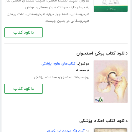
،
عوارض اسپینا بیفیدا مخفی
اسپینا بیفیدای مخفی نیاز
،
،
به درمان دارد
سوالات هیدروسفالی
عوارض
،
،
هیدروسفالی
همه چیز درباره هیدروسفالی
علت بیماری
هیدروسفالی در جنین چیست
دانلود کتاب
دانلود کتاب پوکی استخوان
موضوع:
کتاب‌های علوم پزشکی
۸ صفحه
برچسب‌ها:
،
،
استخوان
سلامت
پزشکی
دانلود کتاب
دانلود کتاب احکام پزشکی
از:
آیت الله محمدرضا نکونام