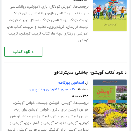
برچسب‌ها:
،
،
آموزش کودکان
بازی آموزشی
روانشناسی
،
،
،
بازی
کتاب روانشناسی بازی
روانشناسی بازی کودک
،
،
،
تربیت کودک
روانشناسی کودک
مسائل تربیت فرزند
،
،
،
تربیت فرزندان
فرزندپروری
تعلیم و تربیت
کتاب های
،
،
آموزشی و رفتاری بچه ها
کتاب تربیت کودکان
تربیت
کودکان
دانلود کتاب
دانلود کتاب آویشن؛ چاشنی مدیترانه‌ای
از:
اسماعیل پورکاظم
موضوع:
کتاب‌های کشاورزی و دامپروری
۱۷۸ صفحه
برچسب‌ها:
،
،
،
آویشن
آویشن چیست
خواص آویشن
،
،
خواص آویشن برای لاغری
خواص آویشن برای ریه
،
،
خواص آویشن برای مردان
آویشن زخم معده
آویشن
،
،
،
کوهی
آویشن عفونت
آویشن و فشار خون
آویشن و
،
،
،
بارداری
آویشن برای گرفتگی بینی
فواید آویشن
فایده