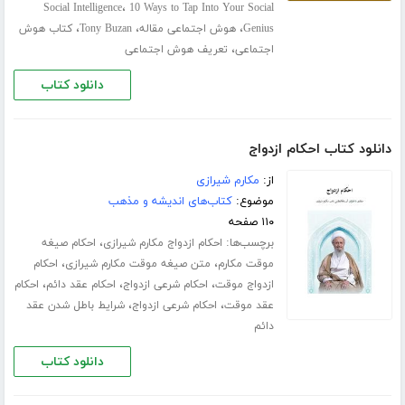
،
Social Intelligence
10 Ways to Tap Into Your Social
،
،
،
Genius
هوش اجتماعی مقاله
Tony Buzan
کتاب هوش
،
اجتماعی
تعریف هوش اجتماعی
دانلود کتاب
دانلود کتاب احکام ازدواج
از:
مکارم شیرازی
موضوع:
کتاب‌های اندیشه و مذهب
۱۱۰ صفحه
برچسب‌ها:
،
احکام ازدواج مکارم شیرازی
احکام صیغه
،
،
موقت مکارم
متن صیغه موقت مکارم شیرازی
احکام
،
،
،
ازدواج موقت
احکام شرعی ازدواج
احکام عقد دائم
احکام
،
،
عقد موقت
احکام شرعی ازدواج
شرایط باطل شدن عقد
دائم
دانلود کتاب