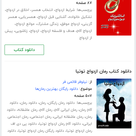
۸۷ صفحه
برچسب‌ها:
،
،
،
شرایط ازدواج
انتخاب همسر
اخلاق در ازدواج
،
،
،
تشکیل خانواده
آشنایی قبل ازدواج
همسریابی
همسر
،
،
،
،
گزینی
ازدواج موفق
زندگی مشترک
موانع ازدواج
،
،
،
،
ازدواج pdf
هدف و فلسفه ازدواج
ازدواج
زناشویی
پیش
از ازدواج
دانلود کتاب
دانلود کتاب رمان ازدواج توتیا
از:
نیلوفر قائمی فر
موضوع:
دانلود رایگان بهترین رمان‌ها
۵۰۷ صفحه
برچسب‌ها:
،
،
،
دانلود رمان رایگان
رمان
دانلود رمان
دانلود
،
،
،
،
pdf رمان
رمان ایرانی pdf
رمان pdf
رمان عاشقانه
دانلود
،
،
،
رمان
رمان عاشقانه ایرانی
رمان اجتماعی
رمان اجتماعی
،
،
ایرانی
دانلود pdf رمان ازدواج توتیا
دانلود پی دی اف
،
،
رمان ازدواج توتیا
دانلود رایگان رمان ازدواج توتیا
دانلود