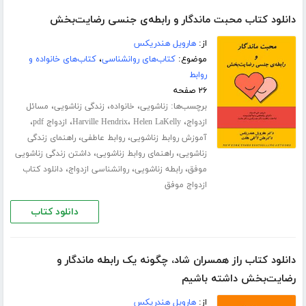
دانلود کتاب محبت ماندگار و رابطه‌ی جنسی رضایت‌بخش
از:
هارویل هندریکس
موضوع:
کتاب‌های روانشناسی
،
کتاب‌های خانواده و
روابط
۲۶ صفحه
برچسب‌ها:
،
،
،
زناشویی
خانواده
زندگی زناشویی
مسائل
،
،
،
،
ازدواج
Helen LaKelly
Harville Hendrix
ازدواج pdf
،
،
آموزش روابط زناشویی
روابط عاطفی
راهنمای زندگی
،
،
زناشویی
راهنمای روابط زناشویی
داشتن زندگی زناشویی
،
،
،
موفق
رابطه زناشویی
روانشناسی ازدواج
دانلود کتاب
ازدواج موفق
دانلود کتاب
دانلود کتاب راز همسران شاد، چگونه یک رابطه ماندگار و
رضایت‌بخش داشته باشیم
از:
هارویل هندریکس