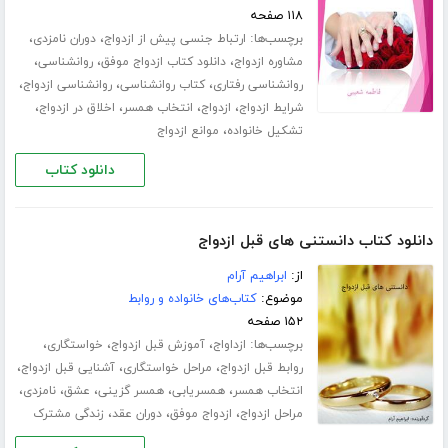
۱۱۸ صفحه
برچسب‌ها:
،
،
ارتباط جنسی پیش از ازدواج
دوران نامزدی
،
،
،
مشاوره ازدواج
دانلود کتاب ازدواج موفق
روانشناسی
،
،
،
روانشناسی رفتاری
کتاب روانشناسی
روانشناسی ازدواج
،
،
،
،
شرایط ازدواج
ازدواج
انتخاب همسر
اخلاق در ازدواج
،
تشکیل خانواده
موانع ازدواج
دانلود کتاب
دانلود کتاب دانستنی های قبل ازدواج
از:
ابراهیم آرام
موضوع:
کتاب‌های خانواده و روابط
۱۵۲ صفحه
برچسب‌ها:
،
،
،
ازداواج
آموزش قبل ازدواج
خواستگاری
،
،
،
روابط قبل ازدواج
مراحل خواستگاری
آشنایی قبل ازدواج
،
،
،
،
،
انتخاب همسر
همسریابی
همسر گزینی
عشق
نامزدی
،
،
،
مراحل ازدواج
ازدواج موفق
دوران عقد
زندگی مشترک