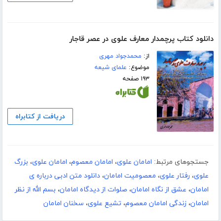
دانلود کتاب پرچمدار معارف علوی در عصر قاجار
از:
محمدجواد مهری
موضوع:
علمای شیعه
۱۹۳ صفحه
دریافت از کتابراه
جستجوهای مرتبط:
امامان علوی
،
امامان معصوم
،
امامان علوی
،
بزرگ
علوی
،
رفتار علوی
،
معصومیت امامان
،
دانلود متن ادبی درباره ی
امامان
،
عشق از نگاه امامان
،
صلوات از دیدگاه امامان
،
بسم الله از نظر
امامان
،
زندگی امامان معصوم
،
تشیع علوی
،
سخنان امامان