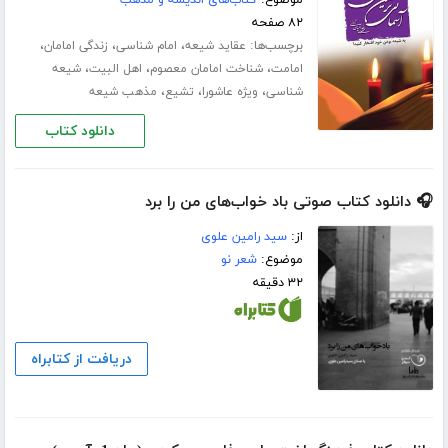
۸۲ صفحه
برچسب‌ها:
،
،
،
عقاید شیعه
امام شناسی
زندگی امامان
،
،
،
امامت
شناخت امامان معصوم
اهل البیت
شیعه
،
،
،
شناسی
ویژه عاشورا
تشیع
مذهب شیعه
دانلود کتاب
🎧 دانلود کتاب صوتی باد خواب‌های من را برد
از:
سید رامین علوی
موضوع:
شعر نو
۳۲ دقیقه
دریافت از کتابراه