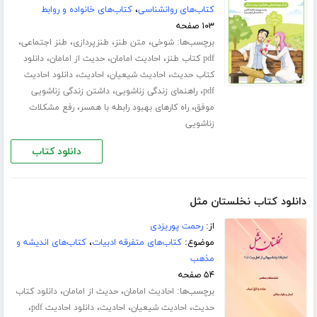
کتاب‌های روانشناسی
،
کتاب‌های خانواده و روابط
۱۰۳ صفحه
برچسب‌ها:
،
،
،
،
شوخی
متن طنز
طنزپردازی
طنز اجتماعی
،
،
،
pdf کتاب طنز
احادیث امامان
حدیث از امامان
دانلود
،
،
،
کتاب حدیث
احادیث شیعیان
احادیث
دانلود احادیث
،
،
pdf
راهنمای زندگی زناشویی
داشتن زندگی زناشویی
،
،
موفق
راه کارهای بهبود رابطه با همسر
رفع مشکلات
زناشویی
دانلود کتاب
دانلود کتاب نخلستان مثل
از:
رحمت پوریزدی
موضوع:
کتاب‌های متفرقه ادبیات
،
کتاب‌های اندیشه و
مذهب
۵۴ صفحه
برچسب‌ها:
،
،
احادیث امامان
حدیث از امامان
دانلود کتاب
،
،
،
،
حدیث
احادیث شیعیان
احادیث
دانلود احادیث pdf