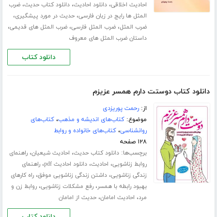
،
،
،
احادیث اخلاقی
دانلود احادیث
دانلود کتاب حدیث
ضرب
،
،
المثل ها رایج در زبان فارسی
حدیث در مورد پیشگیری
،
،
،
ضرب المثل
ضرب المثل فارسی
ضرب المثل های قدیمی
داستان ضرب المثل های معروف
دانلود کتاب
دانلود کتاب دوستت دارم همسر عزیزم
از:
رحمت پوریزدی
موضوع:
کتاب‌های اندیشه و مذهب
،
کتاب‌های
روانشناسی
،
کتاب‌های خانواده و روابط
۱۲۸ صفحه
برچسب‌ها:
،
،
دانلود کتاب حدیث
احادیث شیعیان
راهنمای
،
،
،
روابط زناشویی
احادیث
دانلود احادیث pdf
راهنمای
،
،
زندگی زناشویی
داشتن زندگی زناشویی موفق
راه کارهای
،
،
بهبود رابطه با همسر
رفع مشکلات زناشویی
روابط زن و
،
،
مرد
احادیث امامان
حدیث از امامان
دانلود کتاب