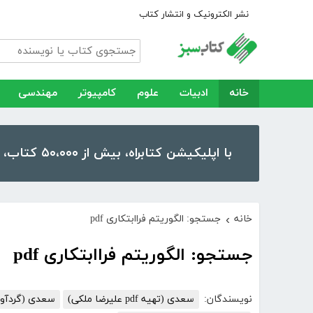
نشر الکترونیک و انتشار کتاب
خانه
ادبیات
علوم
کامپیوتر
مهندسی
با اپلیکیشن کتابراه، بیش از ۵۰،۰۰۰ کتاب، کتاب صوتی و رمان را در موبایل و تبلت خود داشته باشید!
خانه
جستجو: الگوریتم فراابتکاری pdf
›
جستجو: الگوریتم فراابتکاری pdf
نویسندگان:
سعدی (تهیه pdf علیرضا ملکی)
سعدی (گردآوری و مقدم