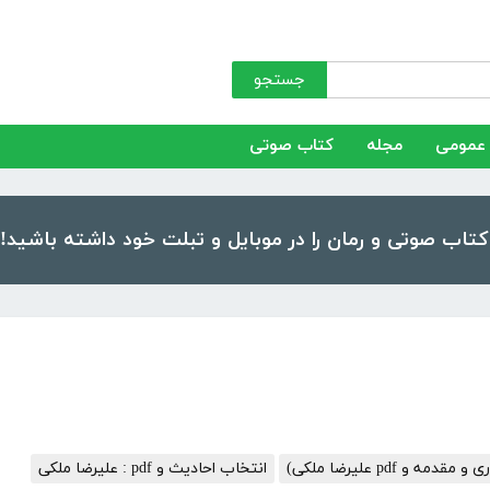
جستجو
عمومی
مجله
کتاب صوتی
ه و pdf علیرضا ملکی)
انتخاب احادیث و pdf : علیرضا ملکی