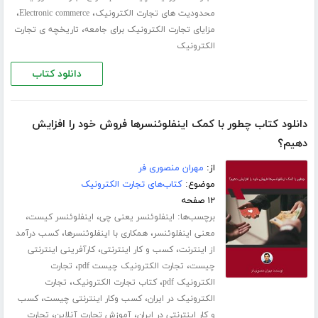
،
،
محدودیت های تجارت الکترونیک
Electronic commerce
،
مزایای تجارت الکترونیک برای جامعه
تاریخچه ی تجارت
الکترونیک
دانلود کتاب
دانلود کتاب چطور با کمک اینفلوئنسرها فروش خود را افزایش
دهیم؟
از:
مهران منصوری فر
موضوع:
کتاب‌های تجارت الکترونیک
۱۲ صفحه
برچسب‌ها:
،
،
اینفلوئنسر یعنی چی
اینفلوئنسر کیست
،
،
معنی اینفلوئنسر
همکاری با اینفلوئنسرها
کسب درآمد
،
،
از اینترنت
کسب و کار اینترنتی
کارآفرینی اینترنتی
،
،
چیست
تجارت الکترونیک چیست pdf
تجارت
،
،
الکترونیک pdf
کتاب تجارت الکترونیک
تجارت
،
،
الکترونیک در ایران
کسب وکار اینترنتی چیست
کسب
،
،
و کار اینترنتی در ایران
آموزش تجارت آنلاین
تجارت