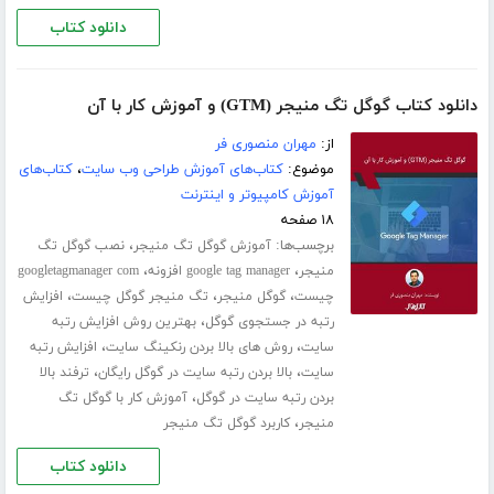
دانلود کتاب
دانلود کتاب گوگل تگ منیجر (GTM) و آموزش کار با آن
از:
مهران منصوری فر
موضوع:
کتاب‌های آموزش طراحی وب سایت
،
کتاب‌های
آموزش کامپیوتر و اینترنت
۱۸ صفحه
برچسب‌ها:
،
آموزش گوگل تگ منیجر
نصب گوگل تگ
،
،
منیجر
google tag manager افزونه
googletagmanager com
،
،
،
چیست
گوگل منیجر
تگ منیجر گوگل چیست
افزایش
،
رتبه در جستجوی گوگل
بهترین روش افزایش رتبه
،
،
سایت
روش های بالا بردن رنکینگ سایت
افزایش رتبه
،
،
سایت
بالا بردن رتبه سایت در گوگل رایگان
ترفند بالا
،
بردن رتبه سایت در گوگل
آموزش کار با گوگل تگ
،
منیجر
کاربرد گوگل تگ منیجر
دانلود کتاب