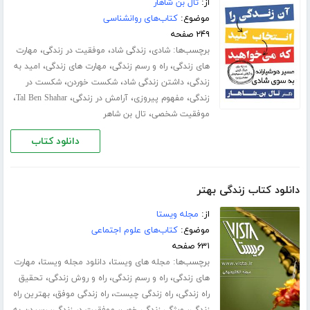
از:
تال بن شاهار
موضوع:
کتاب‌های روانشناسی
۲۴۹ صفحه
برچسب‌ها:
،
،
،
شادی
زندگی شاد
موفقیت در زندگی
مهارت
،
،
،
های زندگی
راه و رسم زندگی
مهارت های زندگی
امید به
،
،
،
زندگی
داشتن زندگی شاد
شکست خوردن
شکست در
،
،
،
،
زندگی
مفهوم پیروزی
آرامش در زندگی
Tal Ben Shahar
،
موفقیت شخصی
تال بن شاهر
دانلود کتاب
دانلود کتاب زندگی بهتر
از:
مجله ویستا
موضوع:
کتاب‌های علوم اجتماعی
۶۳۱ صفحه
برچسب‌ها:
،
،
مجله های ویستا
دانلود مجله ویستا
مهارت
،
،
،
های زندگی
راه و رسم زندگی
راه و روش زندگی
تحقیق
،
،
،
راه زندگی
راه زندگی چیست
راه زندگی موفق
بهترین راه