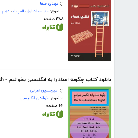
از:
مهدی صفا
موضوع:
متوسطه اول
،
المپیاد
،
دهم ر
۳۸۸ صفحه
دانلود کتاب چگونه اعداد را به انگلیسی بخوانیم - How to read numbers in English
از:
امیرحسین اعرابی
موضوع:
خواندن انگلیسی
۶۲ صفحه