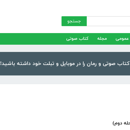
جستجو
عمومی
مجله
کتاب صوتی
حله دوم)