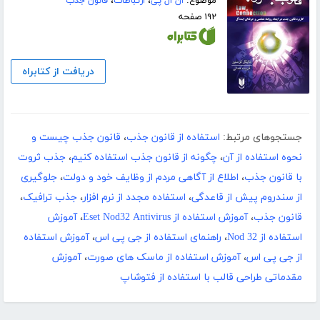
موضوع:
ان ال پی
،
ارتباطات
،
قانون جذب
۱۹۲ صفحه
دریافت از کتابراه
جستجوهای مرتبط:
استفاده از قانون جذب
،
قانون جذب چیست و
نحوه استفاده از آن
،
چگونه از قانون جذب استفاده کنیم
،
جذب ثروت
با قانون جذب
،
اطلاع از آگاهی مردم از وظایف خود و دولت
،
جلوگیری
از سندروم پیش از قاعدگی
،
استفاده مجدد از نرم افزار
،
جذب ترافیک
،
قانون جذب
،
آموزش استفاده از Eset Nod32 Antivirus
،
آموزش
استفاده از Nod 32
،
راهنمای استفاده از جی پی اس
،
آموزش استفاده
از جی پی اس
،
آموزش استفاده از ماسک های صورت
،
آموزش
مقدماتی طراحی قالب با استفاده از فتوشاپ