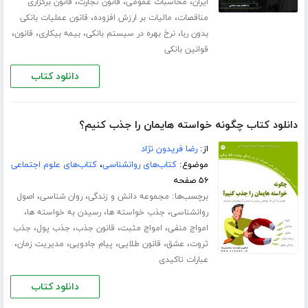
،
،
،
ایران
محاسبات عمومی
قانون تجارت
قانون برگزاری
،
،
مناقصات
مالیات بر ارزش افزوده
قانون عملیات بانکی
،
،
،
،
بدون ربا
نرخ بهره در سیستم بانکی
بیمه بیکاری
قانون
قوانین بانکی
دانلود کتاب
دانلود کتاب چگونه خواسته هایمان را جذب کنیم؟
از:
رضا فریدون نژاد
موضوع:
کتاب‌های روانشناسی
،
کتاب‌های علوم اجتماعی
۵۶ صفحه
برچسب‌ها:
،
،
مجموعه دانش و زندگی
روان شناسی
اصول
،
،
،
روانشناسی
جذب خواسته ها
رسیدن به خواسته ها
،
،
،
،
امواج منفی
امواج مثبت
قانون جذب
جذب پول
جذب
،
،
،
،
،
ثروت
عشق
قانون طلایی
پیام جادویی
مدیریت زمان
عبارات تاکیدی
دانلود کتاب