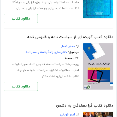
،
،
جلد 1
مطالعات راهبردی جلد اول
ارزیابی نمایشگاه
،
،
کتاب
مطالعات راهبردی چیست
ارزیابی راهبردی
دانلود کتاب
دانلود کتاب گزیده ای از سیاست نامه و قابوس نامه
از:
جعفر شعار
موضوع:
کتاب‌های زندگینامه و سفرنامه
۱۴۴ صفحه
برچسب‌ها:
،
،
،
سیاست نامه
قابوس نامه
سیرالملوک
،
،
،
،
،
،
آداب
معاشرت
اخلاق
سیاست
ملوک
خواجه
،
،
،
نظام‌الملک
ایران
هند
دکتر
دانلود کتاب
دانلود کتاب گرا دهندگان به دشمن
از:
امیر قربانی