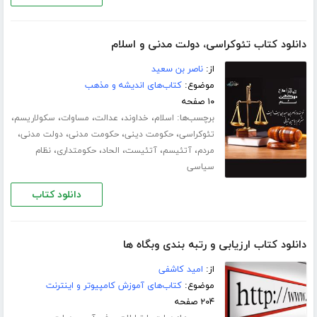
دانلود کتاب تئوکراسی، دولت مدنی و اسلام
از:
ناصر بن سعید
موضوع:
کتاب‌های اندیشه و مذهب
۱۰ صفحه
برچسب‌ها:
،
،
،
،
،
اسلام
خداوند
عدالت
مساوات
سکولاریسم
،
،
،
،
تئوکراسی
حکومت دینی
حکومت مدنی
دولت مدنی
،
،
،
،
،
مردم
آتئیسم
آتئیست
الحاد
حکومتداری
نظام
سیاسی
دانلود کتاب
دانلود کتاب ارزیابی و رتبه بندی وبگاه ها
از:
امید کاشفی
موضوع:
کتاب‌های آموزش کامپیوتر و اینترنت
۲۰۴ صفحه