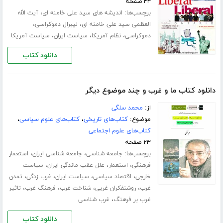
۴۴ صفحه
برچسب‌ها:
،
اندیشه های سید علی خامنه ای
آیت الله
،
،
العظمی سید علی خامنه ای
لیبرال دموکراسی
،
،
،
دموکراسی
نظام آمریکا
سیاست ایران
سیاست آمریکا
دانلود کتاب
دانلود کتاب ما و غرب و چند موضوع دیگر
از:
محمد سلگی
موضوع:
کتاب‌های تاریخی
،
کتاب‌های علوم سیاسی
،
کتاب‌های علوم اجتماعی
۲۳ صفحه
برچسب‌ها:
،
،
جامعه شناسی
جامعه شناسی ایران
استعمار
،
،
،
فرهنگی
استعمار
علل عقب ماندگی ایران
سیاست
،
،
،
،
خارجی
اقتصاد سیاسی
سیاست ایران
غرب زدگی
تمدن
،
،
،
،
غرب
روشنفکران غربی
شناخت غرب
فرهنگ غرب
تاثیر
،
غرب بر فرهنگ
غرب شناسی
دانلود کتاب