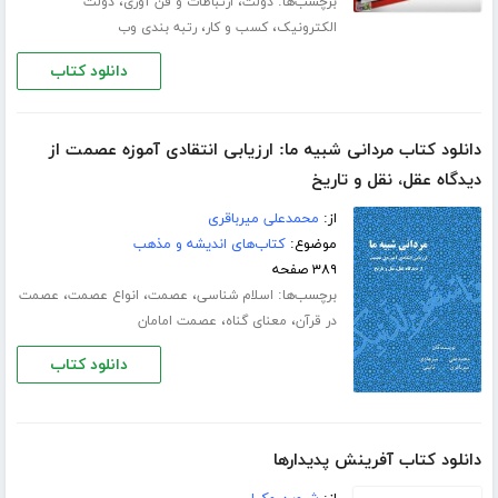
برچسب‌ها:
،
،
دولت
ارتباطات و فن آوری
دولت
،
،
الکترونیک
کسب و کار
رتبه بندی وب
دانلود کتاب
دانلود کتاب مردانی شبیه ما: ارزیابی انتقادی آموزه عصمت از
دیدگاه عقل، نقل و تاریخ
از:
محمدعلی میرباقری
موضوع:
کتاب‌های اندیشه و مذهب
۳۸۹ صفحه
برچسب‌ها:
،
،
،
اسلام شناسی
عصمت
انواع عصمت
عصمت
،
،
در قرآن
معنای گناه
عصمت امامان
دانلود کتاب
دانلود کتاب آفرینش پدیدارها