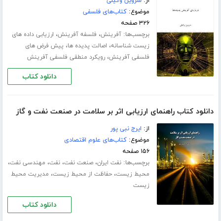
از:
شروین وکیلی
موضوع:
کتاب‌های فلسفی
۳۲۶ صفحه
برچسب‌ها:
،
،
آفرینش
فلسفه آفرینش
ارزیابی داده های
،
،
زیست شناسانه
اصالت پدیده ها
پیش فرض های
،
فلسفی آفرینش
رویکرد منطقی فلسفی آفرینش
دانلود کتاب
دانلود کتاب راهنمای ارزیابی اثر بر سلامت در صنعت نفت و گاز
از:
ایرج نبی پور
موضوع:
کتاب‌های علوم اقتصادی
۱۵۶ صفحه
برچسب‌ها:
،
،
،
،
نفت ایران
صنعت نفت
نفت
مهندسی نفت
،
،
محیط زیست
حفاظت از محیط زیست
مدیریت محیط
زیست
دانلود کتاب