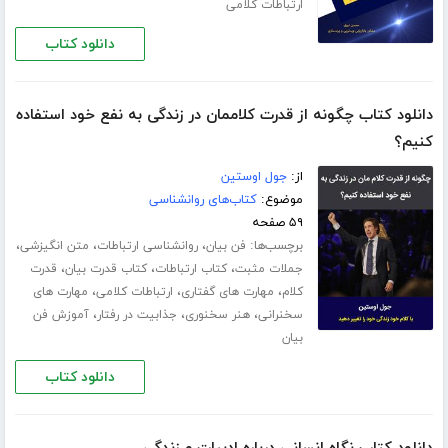
ارتباطات کلامی
دانلود کتاب
دانلود کتاب چگونه از قدرت کلاممان در زندگی به نفع خود استفاده
کنیم؟
از:
جول اوستین
موضوع:
کتاب‌های روانشناسی
۵۹ صفحه
برچسب‌ها:
،
،
،
فن بیان
روانشناسی ارتباطات
متن انگیزشی
،
،
،
جملات مثبت
کتاب ارتباطات
کتاب قدرت بیان
قدرت
،
،
،
کلام
مهارت های گفتاری
ارتباطات کلامی
مهارت های
،
،
،
سخنرانی
هنر سخنوری
جذابیت در رفتار
آموزش فن
بیان
دانلود کتاب