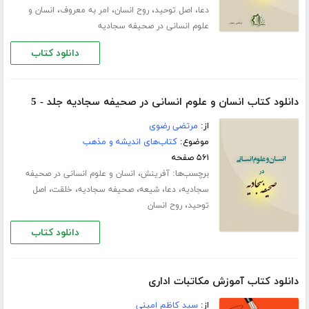
،
،
،
،
دعا
اصل توحید
روح انسان
امر به معروف
انسان و
علوم انسانی در صحیفه سجادیه
دانلود کتاب
دانلود کتاب انسان و علوم انسانی در صحیفه سجادیه جلد - 5
از:
مرتضی رضوی
موضوع:
کتاب‌های اندیشه و مذهب
۵۶۱ صفحه
برچسب‌ها:
،
آفرینش
انسان و علوم انسانی در صحیفه
،
،
،
،
،
سجادیه
دعا
شیعه
صحیفه سجادیه
خلقت
اصل
،
توحید
روح انسان
دانلود کتاب
دانلود کتاب آموزش مکاتبات اداری
از:
سید کاظم امینی