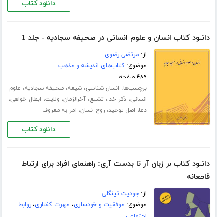
دانلود کتاب
دانلود کتاب انسان و علوم انسانی در صحیفه سجادیه - جلد 1
از:
مرتضی رضوی
موضوع:
کتاب‌های اندیشه و مذهب
۴۸۹ صفحه
برچسب‌ها:
،
،
،
انسان شناسی
شیعه
صحیفه سجادیه
علوم
،
،
،
،
،
،
انسانی
ذکر خدا
تشیع
آخرالزمان
ولایت
ابطال خواهی
،
،
،
دعا
اصل توحید
روح انسان
امر به معروف
دانلود کتاب
دانلود کتاب بر زبان آر تا بدست آری: راهنمای افراد برای ارتباط
قاطعانه
از:
جودیت تینگلی
موضوع:
موفقیت و خودسازی
،
مهارت گفتاری
،
روابط
اجتماعی