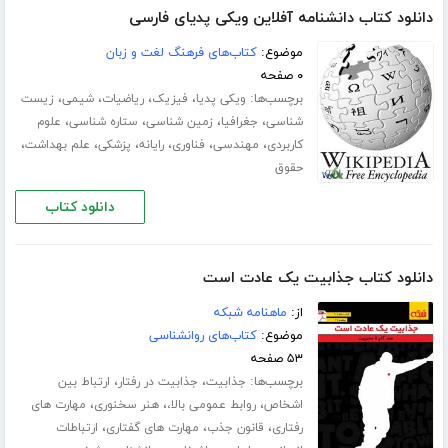
دانلود کتاب دانشنامه آفلاین ویکی پدیای فارسی
موضوع:
کتاب‌های فرهنگ لغت و زبان
۰ صفحه
برچسب‌ها:
،
،
،
،
ویکی پدیا
فیزیک
ریاضیات
شیمی
زیست
،
،
،
،
شناسی
جغرافیا
زمین شناسی
ستاره شناسی
علوم
،
،
،
،
،
،
کاربردی
مهندسی
فناوری
رایانه
پزشکی
علم بهداشت
حقوق
دانلود کتاب
دانلود کتاب جذابیت یک عادت است
از:
ماهنامه شبکه
موضوع:
کتاب‌های روانشناسی
۵۳ صفحه
برچسب‌ها:
،
،
جذابیت
جذابیت در رفتار
ارتباط بین
،
،
،
اشخاص
روابط عمومی بالا،
هنر سخنوری
مهارت های
،
،
،
رفتاری
قانون جذب
مهارت های گفتاری
ارتباطات