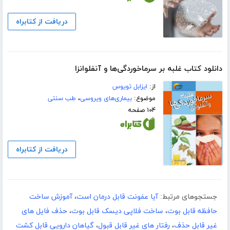
دریافت از کتابراه
دانلود کتاب غلبه بر سرماخوردگی‌ها و آنفلوانزا
از:
ایزابل تویوس
موضوع:
بیماری‌های ویروسی
،
طب سنتی
۱۰۴ صفحه
دریافت از کتابراه
جستجوهای مرتبط:
آیا عفونت قابل درمان است
،
آموزش ساخت
حافظه قابل بوت
،
ساخت فلاپی دیسک قابل بوت
،
حذف فایل های
غیر قابل حذف
،
رفتار های غیر قابل قبول
،
گیاهان دارویی قابل کشت