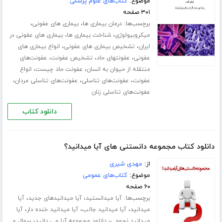
موضوع:
کتاب‌های علوم پزشکی
۳۰۱ صفحه
برچسب‌ها:
،
،
درمان بیماری ها
بیماری های عفونی
،
،
میکروبیولوژی
شناخت بیماری ها
بیماری های عفونی در
،
،
ایران
تشخیص بیماری های عفونی
انواع بیماری های
،
،
،
عفونی
عفونتهای حاد
تشخیص عفونت
عفونت‌های
،
،
منتقله از حیوان به انسان
عفونت حاد چیست
انواع
،
،
،
عفونت
عفونت‌های تناسلی
عفونت‌های تناسلی مردان
عفونت‌های تناسلی زنان
دانلود کتاب
دانلود کتاب مجموعه دانستنی های آیا میدانید؟
از:
مهدی شیری
موضوع:
کتاب‌های عمومی
۶۰ صفحه
برچسب‌ها:
،
،
آیا میدانستید
آیا میدانیدهای جدید
آیا
،
،
،
میدانید
آیا میدانید جالب
آیا میدانید خنده دار
آیا
،
،
میدانید نجومی
دانلود مجموعه آیا می دانید
سوال و