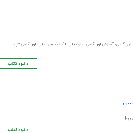
اوریگامی
،
آموزش اوریگامی
،
کاردستی با کاغذ
،
هنر زاپنی
،
اوریگامی ژاپن
،
دانلود کتاب
پیوتر
 پنل
دانلود کتاب