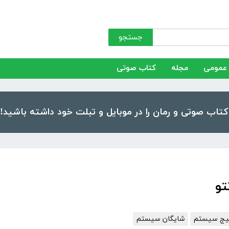
جستجو
عمومی
مجله
کتاب صوتی
تو
یج سیستم
شایگان سیستم