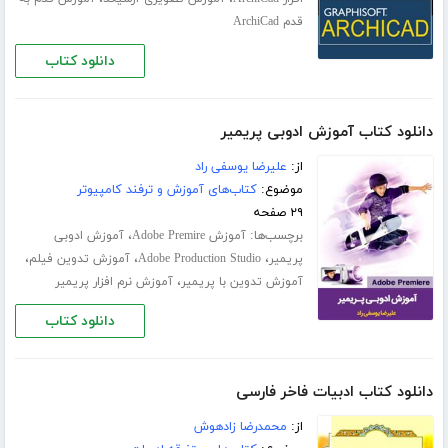
قدم ArchiCad
دانلود کتاب
دانلود کتاب آموزش ادوبی پریمیر
از:
علیرضا یوسفی راد
موضوع:
کتاب‌های آموزش و ترفند کامپیوتر
۲۹ صفحه
برچسب‌ها:
،
آموزش Adobe Premire
آموزش ادوبی
،
،
،
پریمیر
Adobe Production Studio
آموزش تدوین فیلم
،
آموزش تدوین با پریمیر
آموزش نرم افزار پریمیر
دانلود کتاب
دانلود کتاب ادبیات فاخر فارسی
از:
محمدرضا زادهوش