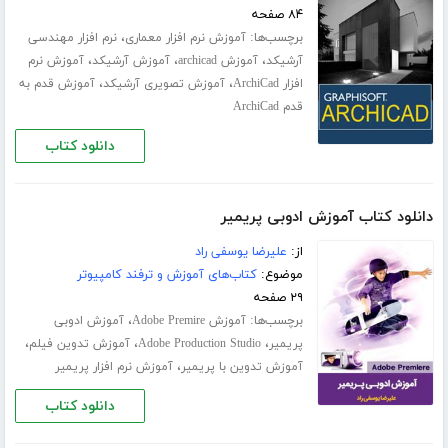
۸۴ صفحه
برچسب‌ها:
،
آموزش نرم افزار معماری
نرم افزار مهندسی
،
،
،
آرشیکد
آموزش archicad
آموزش آرشیکد
آموزش نرم
،
،
افزار ArchiCad
آموزش تصویری آرشیکد
آموزش قدم به
قدم ArchiCad
دانلود کتاب
دانلود کتاب آموزش ادوبی پریمیر
از:
علیرضا یوسفی راد
موضوع:
کتاب‌های آموزش و ترفند کامپیوتر
۲۹ صفحه
برچسب‌ها:
،
آموزش Adobe Premire
آموزش ادوبی
،
،
،
پریمیر
Adobe Production Studio
آموزش تدوین فیلم
،
آموزش تدوین با پریمیر
آموزش نرم افزار پریمیر
دانلود کتاب