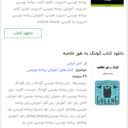
،
برنامه نویسی اندروید
دانلود کتاب برنامه نویسی
،
،
اندروید
آموزش برنامه نویسی اندروید
اولین کتاب
،
برنامه نویسی اندروید فارسی
آموزش برنامه نویسی
،
اندروید به فارسی
Android Tatorial
دانلود کتاب
دانلود کتاب گولنگ به طور خلاصه
از:
امیر ایرانی
موضوع:
کتاب‌های آموزش برنامه نویسی
۴۹ صفحه
برچسب‌ها:
،
زبان برنامه نویسی گولنگ
زبان گولنگ
،
،
چیست
زبان برنامه نویسی گولنگ چیست
کاربرد زبان
،
،
برنامه نویسی go
معرفی زبان برنامه نویسی go
اموزش
،
،
کامل زبان go
آموزش زبان گو
آموزش زبان برنامه
،
،
،
نویسی golang
کاربرد زبان go
محیط برنامه نویسی go
،
،
آموزش زبان برنامه نویسیgo
golang language
آموزش
،
،
golang
برنامه نویسی
برنامه نویسی متن باز