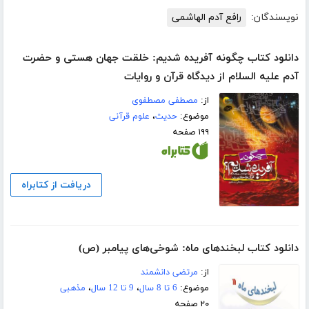
نویسندگان:
رافع آدم الهاشمى
دانلود کتاب چگونه آفریده شدیم: خلقت جهان هستی و حضرت
آدم علیه السلام از دیدگاه قرآن و روایات
از:
مصطفی مصطفوی
موضوع:
حدیث
،
علوم قرآنی
۱۹۹ صفحه
دریافت از کتابراه
دانلود کتاب لبخندهای ماه: شوخی‌های پیامبر (ص)
از:
مرتضی دانشمند
موضوع:
6 تا 8 سال
،
9 تا 12 سال
،
مذهبی
۲۰ صفحه