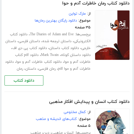
دانلود کتاب رمان خاطرات آدم و حوا
از:
مارک تواین
موضوع:
دانلود رایگان بهترین رمان‌ها
۳۵ صفحه
برچسب‌ها:
،
The Diaries of Adam and Eve
دانلود کتاب
،
،
،
الکترونیکی
داستان ترجمه شده
داستان فارسی
داستان
،
،
،
خارجی
دانلود کتاب داستان
دانلود کتاب پی دی اف
،
،
دانلود داستان کوتاه
Mark Twain
دانلود pdf کتاب
،
،
خاطرات آدم و حوا
دانلود کتاب خاطرات آدم و حوا
دانلود
،
،
،
خاطرات آدم و حوا pdf
رمان فارسی
داستان
رمان
دانلود کتاب
دانلود کتاب انسان و پیدایش افکار مذهبی
از:
کمال مختومی
موضوع:
کتاب‌های اندیشه و مذهب
۵ صفحه
برچسب‌ها:
،
،
،
انسان
مذهبی
دین
مذهب