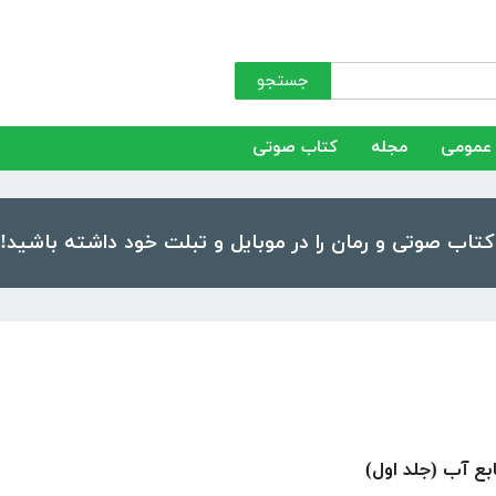
جستجو
عمومی
مجله
کتاب صوتی
بع آب (جلد اول)