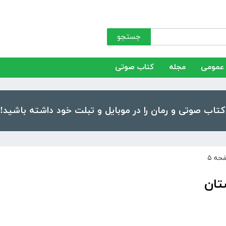
جستجو
عمومی
مجله
کتاب صوتی
حه ۵
تان