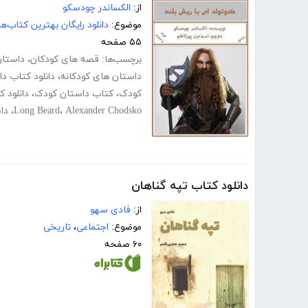
از:
الکساندر چودسکو
موضوع:
دانلود رایگان بهترین کتاب‌
۵۵ صفحه
برچسب‌ها:
قصه های کودکان
،
داستان
داستان های کودکانه
،
دانلود کتاب دا
کودک
،
کتاب داستان کودک
،
دانلود 
Alexander Chodsko
،
Long Beard
،
دا
دانلود کتاب تپه گناهان
از:
فادی سهو
موضوع:
اجتماعی
،
تاریخی
۶۰ صفحه