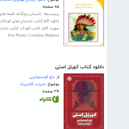
۸۵ صفحه
برچسب‌ها:
داستان بچگانه
،
قصه های 
دانلود pdf کتاب داستان های کودکانه
صورت pdf
،
کتاب کودک
،
کتاب داست
Fire Plume
،
Cornelius Mathews
دانلود کتاب کورنل استی
از:
دژو کوستولنیی
موضوع:
ادبیات کلاسیک
۲۹۱ صفحه