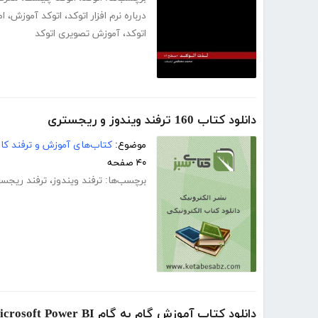
درباره نرم افزار اتوکد
،
اتوکد آموزش
،
ام
اتوکد
،
آموزش تصویری اتوکد
دانلود کتاب 160 ترفند ویندوز و ریجستری
موضوع:
کتاب‌های آموزش و ترفند کام
۴۰ صفحه
برچسب‌ها:
ترفند ویندوز
،
ترفند ریجس
دانلود کتاب آموزش گام به گام Microsoft Power BI