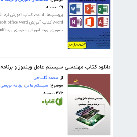
۴۹ صفحه
برچسب‌ها:
word
،
کتاب آموزش نرم افزار d
word
،
کتاب آموزش microsoft office word
تصویری ورد
،
آموزش تصویری ورد+pdf
دانلود کتاب مهندسی سیستم عامل ویندوز و برنا
از:
محمد گلشاهی
موضوع:
سیستم عامل
،
برنامه نویسی
،
۳۷۶ صفحه