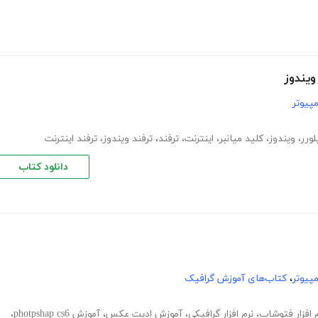
ویندوز
پیوتر
لورر
،
ویندوز
،
کلید میانبر
،
اینترنت
،
ترفند
،
ترفند ویندوز
،
ترفند اینترنت
دانلود کتاب
پیوتر
،
کتاب‌های آموزش گرافیک
 افزار فتوشاپ
،
نرم افزار گرافیکی
،
آموزش ادیت عکس
،
آموزش photpshap cs6
،