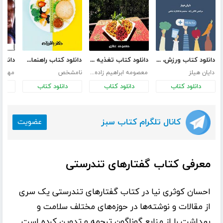
دانلود کتاب ورزش، تغذیه، تناسب اندام
دانلود کتاب تغذیه سالم گیاهی در 21 روز
دانلود کتاب راهنمای تغذیه و رژیم درمانی
دایان هیلز
معصومه ابراهیم زاده عطاری
نامشخص
مهدی 
دانلود کتاب
دانلود کتاب
دانلود کتاب
د
کانال تلگرام کتاب سبز
عضویت
معرفی کتاب گفتارهای تندرستی
احسان کوثری نیا
در کتاب
گفتارهای تندرستی
یک سری
از مقالات و نوشته‌ها در حوزه‌های مختلف سلامت و
بهداشت را از منابع گوناگون ترجمه و تدوین کرده است.