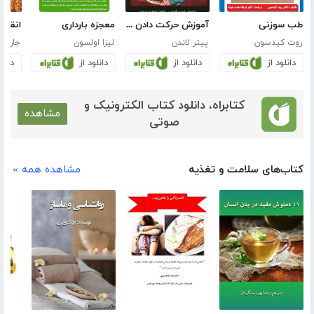
طب سوزنی
آموزش حرکت دادن اشیا از راه دور با استفاده از فکر
معجزه بارداری
انقلا
روت کیدسون
پیتر لاندن
لیزا اولسون
جان را
دانلود از
دانلود از
دانلود از
دانلو
کتابراه، دانلود کتاب الکترونیک و
مشاهده
صوتی
کتاب‌های سلامت و تغذیه
مشاهده همه »