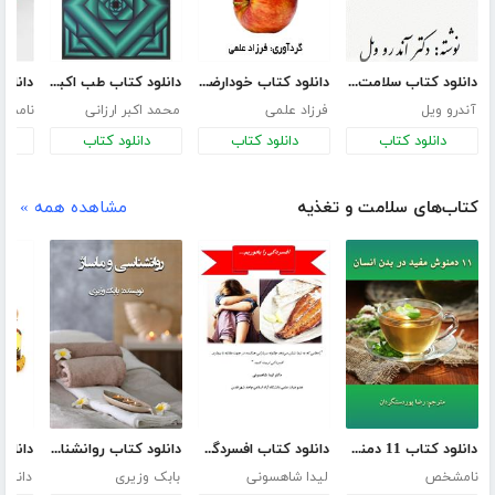
دانلود کتاب سلامت طبیعی، داروهای طبیعی
دانلود کتاب خودارضایی ممنوع
دانلود کتاب طب اکبری - جلد یکم
آندرو ویل
فرزاد علمی
محمد اکبر ارزانی
نامش
دانلود کتاب
دانلود کتاب
دانلود کتاب
د
کتاب‌های سلامت و تغذیه
مشاهده همه »
دانلود کتاب 11 دمنوش مفید در بدن انسان
دانلود کتاب افسردگی را بخوریم
دانلود کتاب روانشناسی و ماساژ
نامشخص
لیدا شاهسونی
بابک وزیری
دانیال