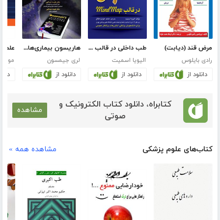
مرض قند (دیابت)
طب داخلی در قالب Mind Map
هاریسون بیماری‌های روماتولوژی و دستگاه ایمنی 2015 (ویراست نوزدهم)
رادی بایلوس
الیویا اسمیت
لری جیمسون
موسی 
دانلود از
دانلود از
دانلود از
دانلو
کتابراه، دانلود کتاب الکترونیک و
مشاهده
صوتی
کتاب‌های علوم پزشکی
مشاهده همه »