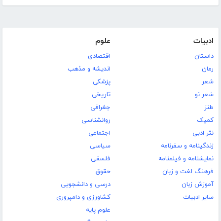
ادبیات
علوم
داستان
اقتصادی
رمان
اندیشه و مذهب
شعر
پزشکی
شعر نو
تاریخی
طنز
جغرافی
کمیک
روانشناسی
نثر ادبی
اجتماعی
زندگینامه و سفرنامه
سیاسی
نمایشنامه و فیلمنامه
فلسفی
فرهنگ لغت و زبان
حقوق
آموزش زبان
درسی و دانشجویی
سایر ادبیات
کشاورزی و دامپروری
علوم پایه