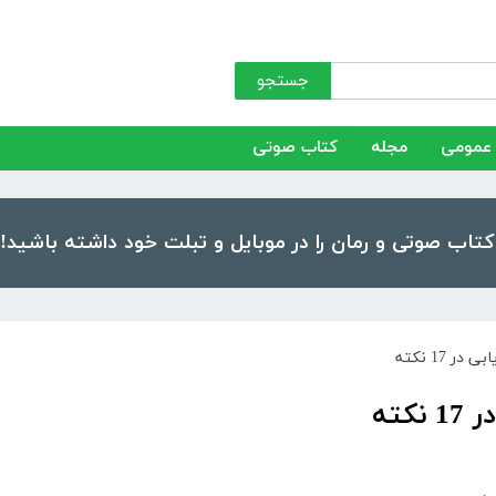
جستجو
عمومی
مجله
کتاب صوتی
در 17 نکته