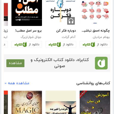
چگونه احمق نباشیم و درست فکر کنیم
دوباره فکر کن
برو سر اصل مطلب!
زرنگ 
بهنام مرادیان
آدام گرانت
جوئل شوارتزبرگ
ایمی 
دانلود از
دانلود از
دانلود از
دانلو
کتابراه، دانلود کتاب الکترونیک و
مشاهده
صوتی
کتاب‌های روانشناسی
مشاهده همه »