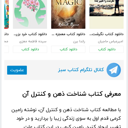
دانلود کتاب نگرشت را تغییر بده تا زندگی‌ات تغییر کند
دانلود کتاب معجزه شکرگزاری (جادو)
دانلود کتاب خرد بزرگسالی:365 هدیه برای 365 روز سال شما
امیرعباس حاجیان
راندا برن
سیده فاطمه معزی
محمدر
دانلود کتاب
دانلود کتاب
دانلود کتاب
د
کانال تلگرام کتاب سبز
عضویت
معرفی کتاب شناخت ذهن و کنترل آن
با مطالعه کتاب
شناخت ذهن و کنترل آن
، نوشته
رامین
کرمی
قدم اول به سوی زندگی زیبا را بردارید و در خود
تغییر ایجاد کنید. رامین کرمی در این کتاب علت