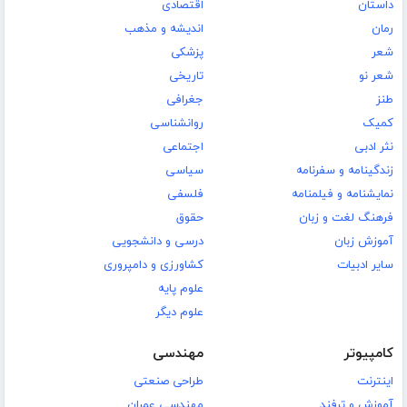
داستان
اقتصادی
رمان
اندیشه و مذهب
شعر
پزشکی
شعر نو
تاریخی
طنز
جغرافی
کمیک
روانشناسی
نثر ادبی
اجتماعی
زندگینامه و سفرنامه
سیاسی
نمایشنامه و فیلمنامه
فلسفی
فرهنگ لغت و زبان
حقوق
آموزش زبان
درسی و دانشجویی
سایر ادبیات
کشاورزی و دامپروری
علوم پایه
علوم دیگر
کامپیوتر
مهندسی
اینترنت
طراحی صنعتی
آموزش و ترفند
مهندسی عمران