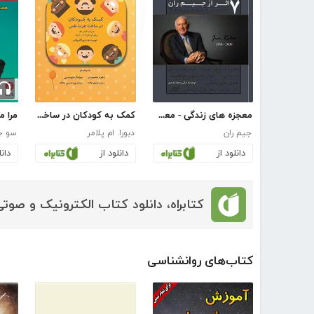
معجزه های زندگی - معجزه در درون توست (کتاب ششم)
کمک به کودکان در ساخت عزت نفس
جیم ران
دبورا. ام پلامر
سو ج
دانلود از
دانلود از
دانل
کتابراه، دانلود کتاب الکترونیک و صوتی
کتاب‌های روانشناسی