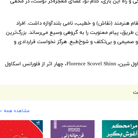
زندگی و راه این بازی، کلام تو، عصای معجزه‌گر توست، در مخفی
ام هنرمند (نقاش) و خطیب، نامی بلندآوازه داشت. افراد
طریق، پیام معنویت را به گروهی وسیع می‌رساند. بزرگ‌ترین
و صمیمی و بی‌تکلف و شوخ‌طبع. هرگز نخواست قراردادی و
دانلود کتاب چهار اثراز فلورانس اسکاول شین، Florence Scovel Shinn، چهار اثر از فلورانس اسکاول
ست
مشاهده همه »