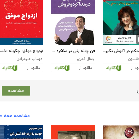
مرا محکم در آغوش بگیر: هفت مکالمه برای زندگی با عشق
فن چانه زنی در مذاکره و فروش
ازدواج موفق: چگونه اختلافات زناشویی
انسون
جمال قمری
مهتاب علیمرادی
ود از
دانلود از
دانلود از
مشاهده
مشاهده همه »