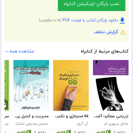
نصب رایگان اپلیکیشن کتابراه
دانلود رایگان کتاب با فرمت PDF
[۱۰.۲۱ مگابایت]
گزارش تخلف
کتاب‌های مرتبط از کتابراه
مشاهده همه »
ارزیابی عملکرد؛ آشنایی با زیر و بم ارزشیابی کارکنان
66 استراتژی و تکنیک کوچینگ
مدیریت و کنترل پروژه‌های فناوری اطلاعات: رویکرد چابک، PMBOK-6
سرنوش
صالح سپهری فر
آن آرچر
محسن صدیقی مشکنانی
جیم ل
دانلود از
دانلود از
دانلود از
دانلو