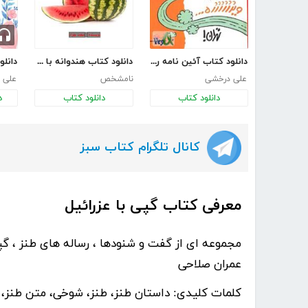
دانلود کتاب آئین نامه راهنمایی رانندگی به زبان طنز
دانلود کتاب هندوانه با طعم خنده
علی درخشی
نامشخص
علی 
دانلود کتاب
دانلود کتاب
د
کانال تلگرام کتاب سبز
معرفی کتاب گپی با عزرائیل
مجموعه ای از گفت و شنودها ، رساله های طنز ، گپی
عمران صلاحی
کلمات کلیدی:
داستان طنز، طنز، شوخی، متن طنز، 