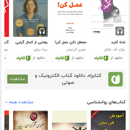
شاه کلید
معطل نکن عمل کن!
رهایی از کمال گرایی
چارلز اف. هانل
جفری گیتومر
برنه براون
جولی 
دانلود از
دانلود از
دانلود از
دانلو
کتابراه، دانلود کتاب الکترونیک و
مشاهده
صوتی
کتاب‌های روانشناسی
مشاهده همه »