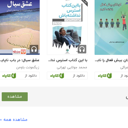
کودکان بیش فعال را نابغه کنیم
با این کتاب استرس نداشته باش
عشق سیال: در باب ناپایدار
عراکی
محمد جولایی تهرانی
زیگمونت باومن
ود از
دانلود از
دانلود از
مشاهده
مشاهده همه »