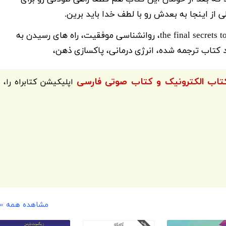
 از اینجا به بعدش رو با لطف خدا باید برین.
حضور در وضعیت صفر، the final secrets to zero limits، روانشناسی موفقیت، راه های رسیدن به
ود کتاب ترجمه شده، انرژی درمانی، پاکسازی ذهن،
اپلیکیشن
کتابراه
را،
مشاهده همه »