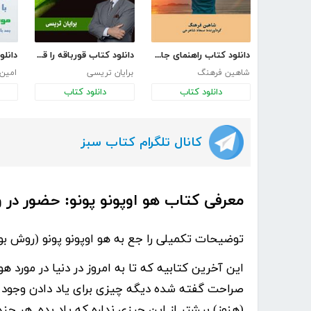
دانلود کتاب راهنمای جامع موفقیت
دانلود کتاب قورباقه را قورت بده!
شاهین فرهنگ
برایان تریسی
امین 
دانلود کتاب
دانلود کتاب
کانال تلگرام کتاب سبز
معرفی کتاب هو اوپونو پونو: حضور در
توضیحات تکمیلی را جع به هو اوپونو پونو (روش بو
این آخرین کتابیه که تا به امروز در دنیا در مورد
صراحت گفته شده دیگه چیزی برای یاد دادن وجود ن
(هنوز) بیشتر از این چیزی نداره که یاد بده. هر چن