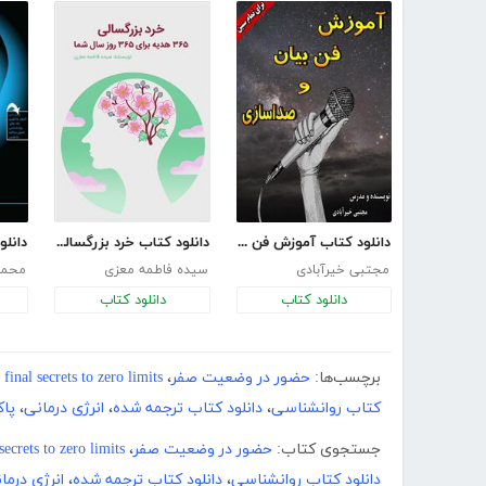
دانلود کتاب آموزش فن بیان و صداسازی
دانلود کتاب خرد بزرگسالی:365 هدیه برای 365 روز سال شما
دانلو
مجتبی خیرآبادی
سیده فاطمه معزی
محمدر
دانلود کتاب
دانلود کتاب
برچسب‌ها:
حضور در وضعیت صفر
،
 final secrets to zero limits
کتاب روانشناسی
،
دانلود کتاب ترجمه شده
،
انرژی درمانی
،
پا
جستجوی کتاب:
حضور در وضعیت صفر
،
 secrets to zero limits
دانلود کتاب روانشناسی
،
دانلود کتاب ترجمه شده
،
انرژی درما