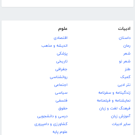
ادبیات
علوم
داستان
اقتصادی
رمان
اندیشه و مذهب
شعر
پزشکی
شعر نو
تاریخی
طنز
جغرافی
کمیک
روانشناسی
نثر ادبی
اجتماعی
زندگینامه و سفرنامه
سیاسی
نمایشنامه و فیلمنامه
فلسفی
فرهنگ لغت و زبان
حقوق
آموزش زبان
درسی و دانشجویی
سایر ادبیات
کشاورزی و دامپروری
علوم پایه