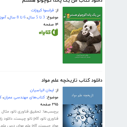
دانلود کتاب من یک پاندا کوچولو هستم
از:
فرانسوا کروزات
موضوع:
3 تا 5 سال
،
6 تا 8 سال
،
آموز
۱۴ صفحه
دانلود کتاب تاریخچه علم مواد
از:
ایمان الیاسیان
موضوع:
کتاب‌های مهندسی عمران
،
ک
۲۹۵ صفحه
برچسب‌ها:
تحقیق فناوری نانو
،
مثال ف
فناوری نانو
،
pdf نانو چیست
،
دانلود ر
مواد چیست
،
pdf علم مواد
،
درس علم م