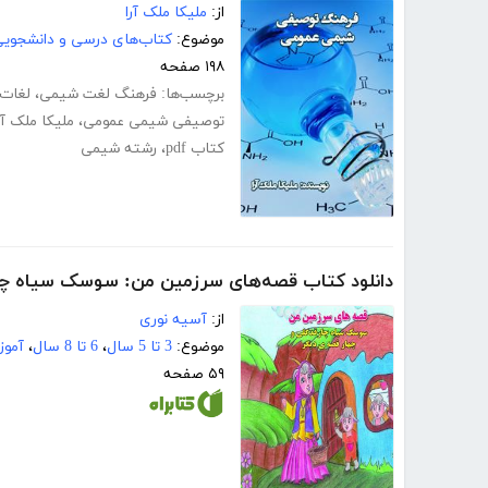
از:
ملیکا ملک آرا
موضوع:
کتاب‌های درسی و دانشجوی
۱۹۸ صفحه
برچسب‌ها:
فرهنگ لغت شیمی
،
لغات
توصیفی شیمی عمومی
،
ملیکا ملک آر
کتاب pdf
،
رشته شیمی
دانلود کتاب قصه‌های سرزمین من: سوسک سیاه چار
از:
آسیه نوری
موضوع:
3 تا 5 سال
،
6 تا 8 سال
،
آموز
۵۹ صفحه