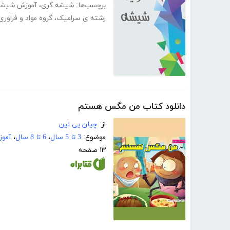
برچسب‌ها:
شیشه گری
،
آموزش شیشه
رشته ی سرامیک
،
گروه مواد و فراوری
دانلود کتاب من مگس هستم
از:
چیان یی لین
موضوع:
3 تا 5 سال
،
6 تا 8 سال
،
آموز
۱۳ صفحه