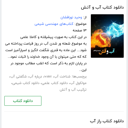
دانلود کتاب آب و آتش
از:
وحید نورافشان
موضوع:
کتاب‌های مهندسی شیمی
۱۳ صفحه
در این کتاب به صورت پیشرفته و کاملا علمی
به موضوع شعله ور شدن آب در روز قیامت پرداخته می
شود.... این ماده به قدری شگفت انگیز و اسرارآمیز است
که که حتی میتوان با آن وجود خداوند را اثبات نمود...
در پایان لازم به ذکر است که اغلب مطالب موجود در
این...
برچسب‌ها:
،
،
،
،
شناخت آب
water
درباره آب
شگفتی آب
،
،
،
مولکول آب
دانلود کتاب علمی
دانلود کتاب شیمی
ترکیب آب و آتش
دانلود کتاب
دانلود کتاب راز آب