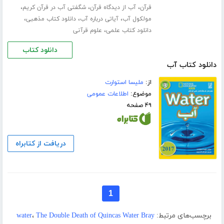
،
،
،
قرآن
آب از دیدگاه قرآن
شگفتی آب در قرآن کریم
،
،
،
مولکول آب
آیاتی درباره آب
دانلود کتاب مذهبی
،
دانلود کتاب علمی
علوم قرآنی
دانلود کتاب
دانلود کتاب آب
از:
ملیسا استوارت
موضوع:
اطلاعات عمومی
۴۹ صفحه
دریافت از کتابراه
1
برچسب‌های مرتبط:
The Double Death of Quincas Water Bray
،
water