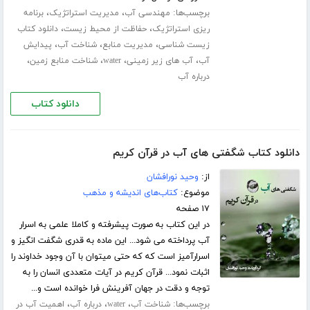
برچسب‌ها:
،
،
مهندسی آب
مدیریت استراتژیک
برنامه
،
،
ریزی استراتژیک
حفاظت از محیط زیست
دانلود کتاب
،
،
،
زیست شناسی
مدیریت منابع
شناخت آب
پیدایش
،
،
،
،
آب
آب های زیر زمینی
water
شناخت منابع زمین
درباره آب
دانلود کتاب
دانلود کتاب شگفتی های آب در قرآن کریم
از:
وحید نورافشان
موضوع:
کتاب‌های اندیشه و مذهب
۱۷ صفحه
در این کتاب به صورت پیشرفته و کاملا علمی به اسرار
آب پرداخته می شود... این ماده به قدری شگفت انگیز و
اسرارآمیز است که که حتی میتوان با آن وجود خداوند را
اثبات نمود... قرآن کریم در آیات متعددی انسان را به
توجه و دقت در جهان آفرینش فرا خوانده است و...
برچسب‌ها:
،
،
،
شناخت آب
water
درباره آب
اهمیت آب در