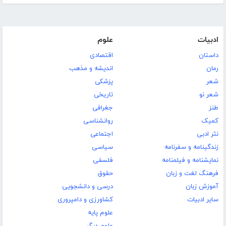
ادبیات
علوم
داستان
اقتصادی
رمان
اندیشه و مذهب
شعر
پزشکی
شعر نو
تاریخی
طنز
جغرافی
کمیک
روانشناسی
نثر ادبی
اجتماعی
زندگینامه و سفرنامه
سیاسی
نمایشنامه و فیلمنامه
فلسفی
فرهنگ لغت و زبان
حقوق
آموزش زبان
درسی و دانشجویی
سایر ادبیات
کشاورزی و دامپروری
علوم پایه
علوم دیگر