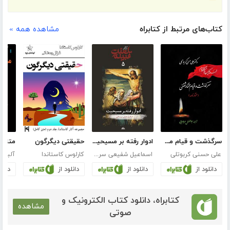
کتاب‌های مرتبط از کتابراه
مشاهده همه »
سرگذشت و قیام مختار ثقفی
ادوار رفته بر مسیحیت (جلد 5 از مجموعه تاریخ فرهنگی قبیله لعنت)
حقیقتی دیگرگون
متافی
علی حسنی کربوتلی
اسماعیل شفیعی سروستانی
کارلوس کاستاندا
آلبر ک
دانلود از
دانلود از
دانلود از
دانلو
کتابراه، دانلود کتاب الکترونیک و
مشاهده
صوتی