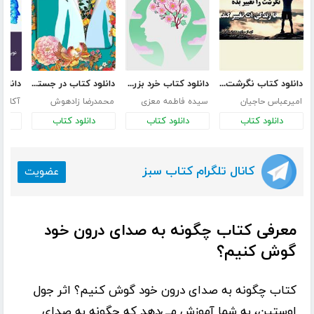
دانلود کتاب نگرشت را تغییر بده تا زندگی‌ات تغییر کند
دانلود کتاب خرد بزرگسالی:365 هدیه برای 365 روز سال شما
دانلود کتاب در جستجوی خویش‌تن
امیرعباس حاجیان
سیده فاطمه معزی
محمدرضا زادهوش
دانلود کتاب
دانلود کتاب
دانلود کتاب
د
کانال تلگرام کتاب سبز
عضویت
معرفی کتاب چگونه به صدای درون خود
گوش کنیم؟
کتاب
چگونه به صدای درون خود گوش کنیم؟
اثر
جول
اوستین
، به شما آموزش می‌دهد که چگونه به صدای