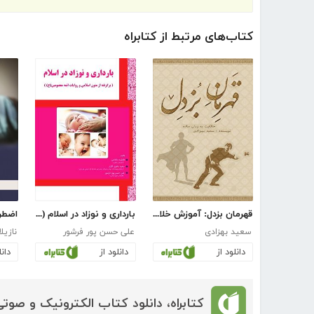
کتاب‌های مرتبط از کتابراه
قهرمان بزدل: آموزش خلاقیت به روش ساده
بارداری و نوزاد در اسلام (برگرفته از متون اسلامی و روایات ائمه معصومین (ع))
اضطرا
سعید بهزادی
علی حسن پور فرشور
نازیل
دانلود از
دانلود از
دانل
کتابراه، دانلود کتاب الکترونیک و صوتی