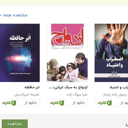
مشاهده همه »
ب و اعتیاد
ازدواج به سبک ایرانی: همه چیز درباره ی پیوند زناشویی
ابر حافظه
ا رسول زاده پایدار
صبا بیوک زاده
نعیمه خیراندیش
ود از
دانلود از
دانلود از
مشاهده