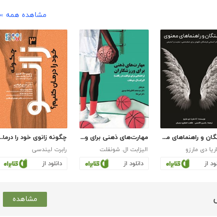
مشاهده همه »
فرشتگان و راهنماهای معنوی
مهارت‌های ذهنی برای ورزشکاران
چگونه زانوی خود را در
اریا دی مارزو
الیزابت ال. شونفلت
رابرت لیندسی
ود از
دانلود از
دانلود از
مشاهده