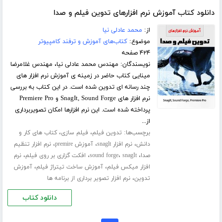
دانلود کتاب آموزش نرم افزارهای تدوین فیلم و صدا
از:
محمد عادلی نیا
موضوع:
کتاب‌های آموزش و ترفند کامپیوتر
۴۲۴ صفحه
نویسندگان: مهندس محمد عادلی نیا، مهندس غلامرضا
مینایی کتاب حاضر در زمینه ی آموزش نرم افزار های
چند رسانه ای تدوین شده است. در این کتاب به بررسی
نرم افزار های SnagIt, Sound Forge و Premiere Pro
پرداخته شده است. این نرم افزارها امکان تصویربرداری
از...
برچسب‌ها:
،
،
تدوین فیلم
فیلم سازی
کتاب های کار و
،
،
،
دانش
نرم افزار snaglt
آموزش premire
نرم افزار تنظیم
،
،
،
،
صدا
snagIt
sound forge
افکت گزاری بر روی فیلم
نرم
،
،
افزار میکس فیلم
آموزش ساخت تیتراژ فیلم
آموزش
،
تدوین
نرم افزار تصویر برداری از برنامه ها
دانلود کتاب