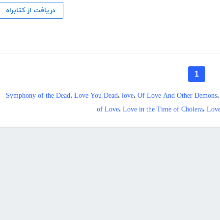
دریافت از کتابراه
1
Symphony of the Dead
،
Love You Dead
،
love
،
Of Love And Other Demons
of Love
،
Love in the Time of Cholera
،
Love