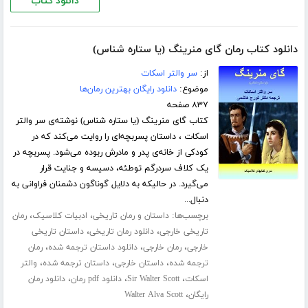
دانلود کتاب
دانلود کتاب رمان گای منرینگ (یا ستاره شناس)
از:
سر والتر اسکات
موضوع:
دانلود رایگان بهترین رمان‌ها
۸۳۷ صفحه
کتاب گای منرینگ (یا ستاره شناس) نوشته‌ی سر والتر
اسکات ، داستان پسربچه‌ای را روایت می‌کند که در
کودکی از خانه‌ی پدر و مادرش ربوده می‌شود. پسربچه در
یک کلاف سردرگم توطئه، دسیسه و جنایت قرار
می‌گیرد. در حالیکه به دلایل گوناگون دشمنان فراوانی به
دنبال...
برچسب‌ها:
،
،
داستان و رمان تاریخی
ادبیات کلاسیک
رمان
،
،
تاریخی خارجی
دانلود رمان تاریخی
داستان تاریخی
،
،
،
خارجی
رمان خارجی
دانلود داستان ترجمه شده
رمان
،
،
،
ترجمه شده
داستان خارجی
داستان ترجمه شده
والتر
،
،
،
اسکات
Sir Walter Scott
دانلود pdf رمان
دانلود رمان
،
رایگان
Walter Alva Scott