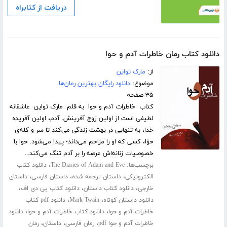
دریافت از کتابراه
دانلود کتاب رمان خاطرات آدم و حوا
از:
مارک تواین
موضوع:
دانلود رایگان بهترین رمان‌ها
۳۵ صفحه
کتاب خاطرات آدم و حوا به قلم مارک تواین عاشقانه
لطیفی است از اولین زوج آفرینش. آدم، اولین آفریده
خدا، به تنهایی در بهشت زندگی می‌کند تا سر و کله‌ی
حوّا، کسی که او را مزاحم می‌داند؛ پیدا می‌شود. حوا با
خصوصیات زنانه‌اش عرصه را بر آدم تنگ می‌کند...
برچسب‌ها:
،
The Diaries of Adam and Eve
دانلود کتاب
،
،
،
الکترونیکی
داستان ترجمه شده
داستان فارسی
داستان
،
،
،
خارجی
دانلود کتاب داستان
دانلود کتاب پی دی اف
،
،
دانلود داستان کوتاه
Mark Twain
دانلود pdf کتاب
،
،
خاطرات آدم و حوا
دانلود کتاب خاطرات آدم و حوا
دانلود
،
،
،
خاطرات آدم و حوا pdf
رمان فارسی
داستان
رمان