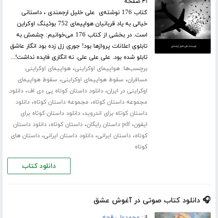
۴۱ صفحه
کتاب 176 نوشته‌ی علی خلیل ارجمندی ، داستانی
خیالی به یاد قربانیان هواپیمای 752 بوئینگ اوکراین
است. در بخشی از کتاب 176 می‌خوانیم: چشمش به
تابلوی اعلانات پرواز‌ها بود! جوری زل زده بود انگار عاشق
تابلو شده بود. علی علی علی. نه انگاری فایده نداشت!...
برچسب‌ها:
،
هواپیمای اوکراینی
هواپیمای اوکراینی
،
،
مسافران
سقوط هواپیمای اوکراینی
سقوط هواپیمای
،
،
اوکراینی در ایران
دانلود داستان کوتاه پی دی اف
دانلود
،
،
مجموعه داستان کوتاه
مجموعه داستان کوتاه
دانلود
،
داستان کوتاه برای اندروید
دانلود داستان کوتاه برای
،
،
،
ایفون
pdf داستان رایگان
داستان کوتاه
دانلود داستان
،
،
،
کوتاه
داستان ایرانی
دانلود داستان ایرانی
داستان های
کوتاه
دانلود کتاب
🎧 دانلود کتاب صوتی در آغوش عشق
از:
محمدعلی قجه