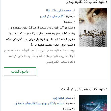
دانلود کتاب 22 ثانیه پندار
از:
محمد تقی ملک بالا
موضوع:
کتاب‌های نثر ادبی
۱۶ صفحه
دست در آب فرو بردم. شاید از سرگذراندن بیهوده ی
وقت. شاید هم به قصد لختی درنگ در حرکت آب. یا
حتی به قصد لحظه ای هوشیار کردن آب گذراندن، نگه
داشتن برای انجام عملی مفید تر...!
برچسب‌ها:
،
،
دانلود متن ادبی
دانلود دلنوشته
دانلود متن
،
،
،
کوتاه ادبی
دانلود جملات قصار
دانلود داستان کوتاه
دانلود کتاب الکترونیکی
دانلود کتاب
دانلود کتاب هیولایی در آب 2
از:
سحر موتورچی
موضوع:
دانلود رایگان بهترین کتاب‌های داستان
۸۶ صفحه