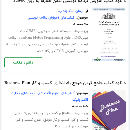
دانلود کتاب آموزش برنامه نویسی تلفن همراه به زبان J2ME
از:
ایمان اشکاوند راد
موضوع:
کتاب‌های آموزش برنامه نویسی
۵۰ صفحه
برچسب‌ها:
،
،
سیستم عامل سیمبین
J2ME
نت
،
،
،
،
بینز،RMS
جاوا
Mobile Programming
Symbian
برنامه
،
،
نویسی تلفن همراه
برنامه نویسی مبایل
آموزش برنامه
،
،
نویسی
آموزش J2ME
پایگاه داده
دانلود کتاب
دانلود کتاب ﺟﺎﻣﻊ ﺗﺮﯾﻦ مرجع راه اﻧﺪازی ﮐﺴﺐ و ﮐﺎر Business Plan
موضوع:
کتاب‌های علوم اقتصادی
،
کتاب‌های تجارت
الکترونیک
۱۰۵ صفحه
برچسب‌ها:
،
راه‌اندازی کسب و کار
راهنمای راه اﻧﺪازی
،
،
،
ﮐﺴﺐ و ﮐﺎر
کسب و کار موفق
اصول کسب و کار
موفقیت در کسب و کار