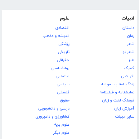
ادبیات
علوم
داستان
اقتصادی
رمان
اندیشه و مذهب
شعر
پزشکی
شعر نو
تاریخی
طنز
جغرافی
کمیک
روانشناسی
نثر ادبی
اجتماعی
زندگینامه و سفرنامه
سیاسی
نمایشنامه و فیلمنامه
فلسفی
فرهنگ لغت و زبان
حقوق
آموزش زبان
درسی و دانشجویی
سایر ادبیات
کشاورزی و دامپروری
علوم پایه
علوم دیگر