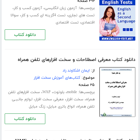
۲۹۶ صفحه
برچسب‌ها:
،
،
آزمون زبان انگلیسی
آزمون کسب و کار
،
،
تست های تجاری
تست 4گزینه ای کسب و کار
سوالا
،
اقتصادی
تست اقتصادی
دانلود کتاب
دانلود کتاب معرفی اصطلاحات و سخت افزارهای تلفن همراه
از:
ایمان اشکاوند راد
موضوع:
کتاب‌های آموزش سخت افزار
۲۵ صفحه
برچسب‌ها:
،
،
،
mobile
بلوتوث
WAP
سخت افزارهای تلفن
،
،
،
همراه
سخت افزار
معرفی سخت افزار
لـوازم جانـبــی
،
،
تلفن همراه
انواع باتری مبایل
زنگ مبایل
دانلود کتاب