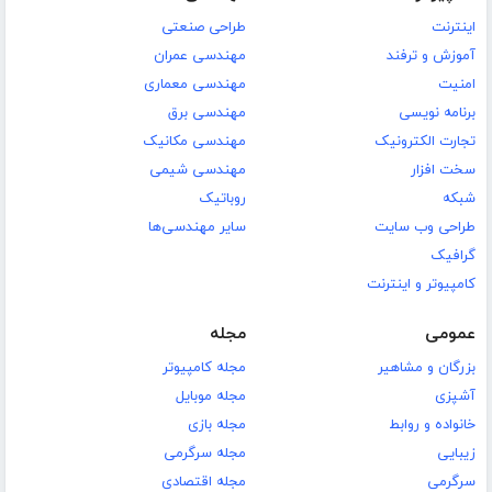
اینترنت
طراحی صنعتی
آموزش و ترفند
مهندسی عمران
امنیت
مهندسی معماری
برنامه نویسی
مهندسی برق
تجارت الکترونیک
مهندسی مکانیک
سخت افزار
مهندسی شیمی
شبکه
روباتیک
طراحی وب سایت
سایر مهندسی‌ها
گرافیک
کامپیوتر و اینترنت
عمومی
مجله
بزرگان و مشاهیر
مجله کامپیوتر
آشپزی
مجله موبایل
خانواده و روابط
مجله بازی
زیبایی
مجله سرگرمی
سرگرمی
مجله اقتصادی