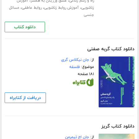
،
،
راه و رسم زندگی
عشق ورزیدن به همسر
آموزش
،
،
،
زناشویی
آموزش روابط زناشویی
روابط عاطفی
مسائل
جنسی
دانلود کتاب
دانلود کتاب گربه صفتی
از:
جان نیکلاس گری
موضوع:
فلسفه
۱۸۱ صفحه
دریافت از کتابراه
دانلود کتاب گریز
از:
جان اچ تیمرمن