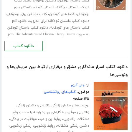
،
،
کتاب داستان کودکان
داستان نوجوان
دانلود کتاب
،
،
،
کودک
داستان بچگانه
داستان کودک
داستان برای
،
،
،
نوجوانان
قصه های کودکان
کتاب داستان برای نوجوانان
،
دانلود کتاب داستان کودکانه برای اندروید
دانلود pdf
،
کتاب داستان های کودکانه
دانلود کتاب داستان کودکان
،
،
به صورت pdf
Henry Beston
The Adventures of Florian
دانلود کتاب
دانلود کتاب اسرار ماندگاری عشق و برقراری ارتباط بین مریخی‌ها و
ونوسی‌ها‎
از:
جان گری
موضوع:
کتاب‌های روانشناسی
۱۴۵ صفحه
برچسب‌ها:
،
راهنمای زندگی زناشویی
داشتن زندگی
،
،
زناشویی موفق
راه کارهای بهبود رابطه با همسر
رفع
،
،
،
مشکلات زناشویی
روابط زن و مرد
موفقیت در زندگی
،
،
،
داشتن زندگی عاشقانه
روابط زناشویی
زندگی زناشویی