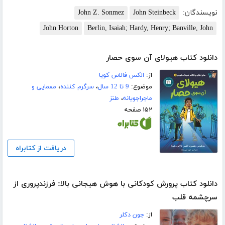
نویسندگان:
John Steinbeck
John Z. Sonmez
John Horton
Berlin, Isaiah; Hardy, Henry; Banville, John
دانلود کتاب هیولای آن سوی حصار
از:
الکس فالاس کویا
موضوع:
9 تا 12 سال
،
سرگرم کننده
،
معمایی و
ماجراجویانه
،
طنز
۱۵۲ صفحه
دریافت از کتابراه
دانلود کتاب پرورش کودکانی با هوش هیجانی بالا: فرزندپروری از
سرچشمه قلب
از:
جون دکلر