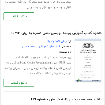
،
،
،
سال ببر
نرم افزار جدید عید سال 89
نرم افزار جدید
نرم
،
افزار جدید جاوا
نرم افزار جدید موبایل
دانلود کتاب
دانلود کتاب آموزش برنامه نویسی تلفن همراه به زبان J2ME
از:
ایمان اشکاوند راد
موضوع:
کتاب‌های آموزش برنامه نویسی
۵۰ صفحه
برچسب‌ها:
،
،
سیستم عامل سیمبین
J2ME
نت
،
،
،
،
بینز،RMS
جاوا
Mobile Programming
Symbian
برنامه
،
،
نویسی تلفن همراه
برنامه نویسی مبایل
آموزش برنامه
،
،
نویسی
آموزش J2ME
پایگاه داده
دانلود کتاب
دانلود ضمیمه بایت روزنامه خراسان - شماره 119