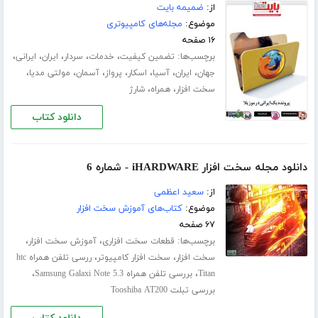
از:
ضمیمه بایت
موضوع:
مجله‌های کامپیوتری
۱۶ صفحه
برچسب‌ها:
،
،
،
،
،
تضمین کیفیت
خدمات
سردار
ایران
ایرانی
،
،
،
،
،
،
،
جهان
ایران
آسیا
اسکار
پرواز
آسمان
مولتی مدیا
،
،
سخت افزار
همراه
شارژ
دانلود کتاب
دانلود مجله سخت افزار iHARDWARE - شماره 6
از:
سعید اعظمی
موضوع:
کتاب‌های آموزش سخت افزار
۶۷ صفحه
برچسب‌ها:
،
،
قطعات سخت افزاری
آموزش سخت افزار
،
،
سخت افزار
سخت افزار کامپیوتر
ررسی تلفن همراه htc
،
،
Titan
بررسی تلفن همراه Samsung Galaxi Note 5.3
بررسی تبلت Tooshiba AT200