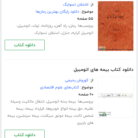
از:
اشتفان تسوایگ
موضوع:
دانلود رایگان بهترین رمان‌ها
۵۵ صفحه
برچسب‌ها:
،
،
،
،
،
رمان
راه آهن
روزنامه
تولد
اتومبیل
،
،
اتومبیل کرایه
منزل
استفان تسوایک
دانلود کتاب
دانلود کتاب بیمه های اتومبیل
از:
کوروش رحیمی
موضوع:
کتاب‌های علوم اقتصادی
۶۰ صفحه
برچسب‌ها:
،
بیمه بدنه اتومبیل
انتقال مالکیت وسیله
،
،
،
نقلیه
حق بیمه انواع خودروها
قرارداد بیمه
بیمه
،
،
،
شخص ثالث
بیمه موتور سیکلت
بیمه سرنشین
بیمه
های باربری
دانلود کتاب