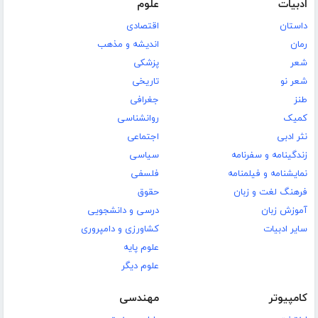
ادبیات
علوم
داستان
اقتصادی
رمان
اندیشه و مذهب
شعر
پزشکی
شعر نو
تاریخی
طنز
جغرافی
کمیک
روانشناسی
نثر ادبی
اجتماعی
زندگینامه و سفرنامه
سیاسی
نمایشنامه و فیلمنامه
فلسفی
فرهنگ لغت و زبان
حقوق
آموزش زبان
درسی و دانشجویی
سایر ادبیات
کشاورزی و دامپروری
علوم پایه
علوم دیگر
کامپیوتر
مهندسی