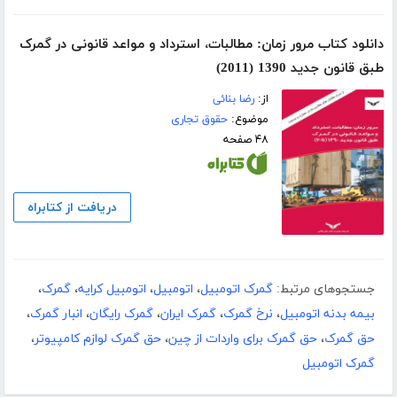
دانلود کتاب مرور زمان: مطالبات، استرداد و مواعد قانونی در گمرک
طبق قانون جدید 1390 (2011)
از:
رضا بنائی
موضوع:
حقوق تجاری
۴۸ صفحه
دریافت از کتابراه
جستجوهای مرتبط:
گمرک اتومبیل
،
اتومبیل
،
اتومبیل کرایه
،
گمرک
،
بیمه بدنه اتومبیل
،
نرخ گمرک
،
گمرک ایران
،
گمرک رایگان
،
انبار گمرک
،
حق گمرک
،
حق گمرک برای واردات از چین
،
حق گمرک لوازم کامپیوتر
،
گمرک اتومبیل